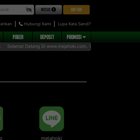
MASUK
DAFTAR
arikan
Hubungi Kami
Lupa Kata Sandi?
POKER
DEPOSIT
PROMOSI
Selamat Datang Di www.mejahoki.com.. Website Di Mana Anda Akan Mera
p
mejahoki