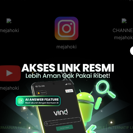
mejahoki
CHANNE
mejahok
mejahoki
mejahoki
Twitter
ERMAINAN FAIR
CARA BERMAIN
VIDEO TUTORIAL
MOBILE
ALTERNATIF L