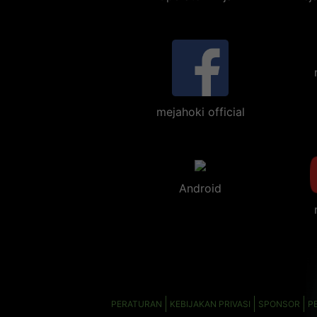
mejahoki official
Android
PERATURAN
KEBIJAKAN PRIVASI
SPONSOR
P